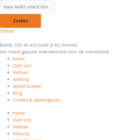
Producten
Jerrooo
zoeken
aantal
Zoeken
Offerte
Bands, DJ’s en acts boek je bij Stresske
Het meest gepaste entertainment voor elk evenement!
Home
Over ons
Verhuur
Verkoop
Artiest boeken
Blog
Contact & openingsuren
Home
Over ons
Verhuur
Verkoop